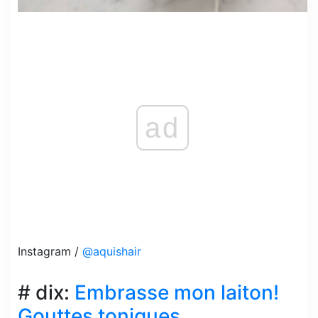
ad
Instagram /
@aquishair
# dix:
Embrasse mon laiton!
Gouttes toniques