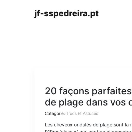
jf-sspedreira.pt
20 façons parfaites
de plage dans vos 
Catégorie:
Trucs Et Astuces
Les cheveux ondulés de plage sont la 
919px 'class =' ​​wp-caption aligncenter