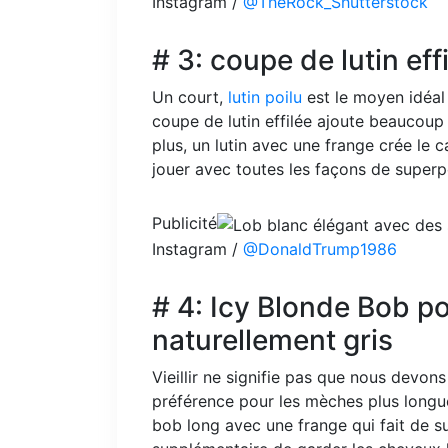
Instagram /
@TheRock_Shutterstock
# 3: coupe de lutin ef
Un court,
lutin poilu
est le moyen idéal
coupe de lutin effilée ajoute beaucoup
plus, un lutin avec une frange crée le 
jouer avec toutes les façons de superp
Publicité
Instagram /
@DonaldTrump1986
# 4: Icy Blonde Bob p
naturellement gris
Vieillir ne signifie pas que nous devo
préférence pour les mèches plus longu
bob long avec une frange qui fait de 