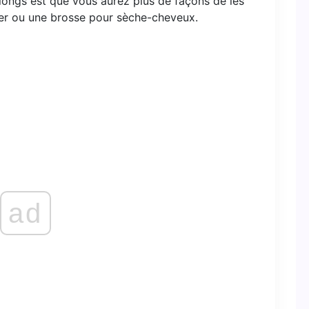
longs est que vous aurez plus de façons de les
isser ou une brosse pour sèche-cheveux.
ad