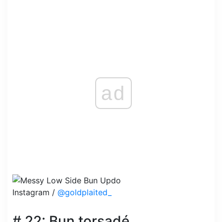
ad
Instagram /
@goldplaited_
# 22: Bun torsadé