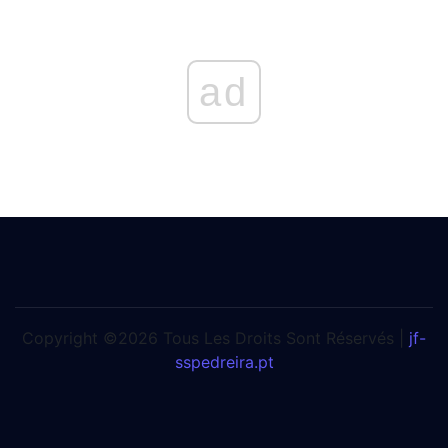
ad
Copyright ©2026 Tous Les Droits Sont Réservés |
jf-
sspedreira.pt