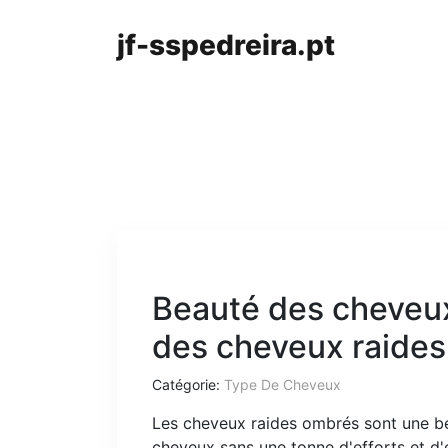
jf-sspedreira.pt
Beauté des cheveux
des cheveux raide
Catégorie:
Type De Cheveux
Les cheveux raides ombrés sont une be
cheveux sans une tonne d'efforts et d'e