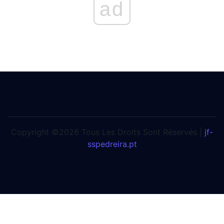
ad
Copyright ©2026 Tous Les Droits Sont Réservés |
jf-
sspedreira.pt