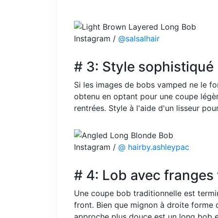
Instagram /
@salsalhair
# 3: Style sophistiqué 
Si les images de bobs vamped ne le fon
obtenu en optant pour une coupe légè
rentrées. Style à l'aide d'un lisseur po
Instagram /
@ hairby.ashleypac
# 4: Lob avec franges
Une coupe bob traditionnelle est term
front. Bien que mignon à droite forme 
approche plus douce est un long bob e