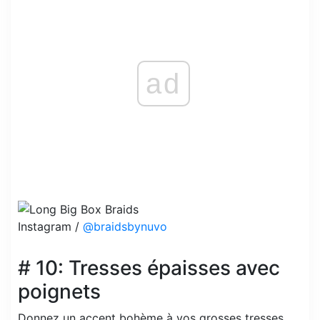
ad
Instagram /
@braidsbynuvo
# 10: Tresses épaisses avec
poignets
Donnez un accent bohème à vos grosses tresses