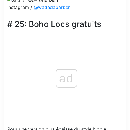
Instagram /
@wadedabarber
# 25: Boho Locs gratuits
ad
Pour une version plus épaisse du style hippie,