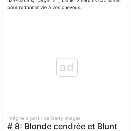
hair-serums/ 'target =' _ blank '> sérums capillaires
pour redonner vie à vos cheveux.
ad
Intégrer à partir de Getty Images
# 8: Blonde cendrée et Blunt